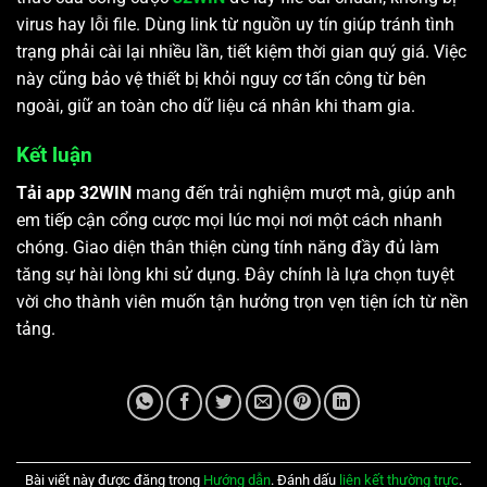
virus hay lỗi file. Dùng link từ nguồn uy tín giúp tránh tình
trạng phải cài lại nhiều lần, tiết kiệm thời gian quý giá. Việc
này cũng bảo vệ thiết bị khỏi nguy cơ tấn công từ bên
ngoài, giữ an toàn cho dữ liệu cá nhân khi tham gia.
Kết luận
Tải app 32WIN
mang đến trải nghiệm mượt mà, giúp anh
em tiếp cận cổng cược mọi lúc mọi nơi một cách nhanh
chóng. Giao diện thân thiện cùng tính năng đầy đủ làm
tăng sự hài lòng khi sử dụng. Đây chính là lựa chọn tuyệt
vời cho thành viên muốn tận hưởng trọn vẹn tiện ích từ nền
tảng.
Bài viết này được đăng trong
Hướng dẫn
. Đánh dấu
liên kết thường trực
.