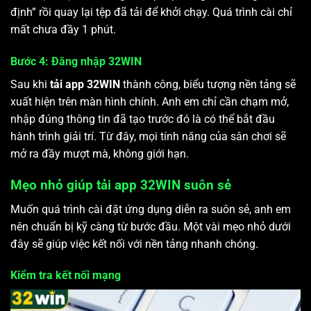
định” rồi quay lại tệp đã tải để khởi chạy. Quá trình cài chỉ
mất chưa đầy 1 phút.
Bước 4: Đăng nhập 32WIN
Sau khi
tải app 32WIN
thành công, biểu tượng nền tảng sẽ
xuất hiện trên màn hình chính. Anh em chỉ cần chạm mở,
nhập đúng thông tin đã tạo trước đó là có thể bắt đầu
hành trình giải trí. Từ đây, mọi tính năng của sân chơi sẽ
mở ra đầy mượt mà, không giới hạn.
Mẹo nhỏ giúp tải app 32WIN suôn sẻ
Muốn quá trình cài đặt ứng dụng diễn ra suôn sẻ, anh em
nên chuẩn bị kỹ càng từ bước đầu. Một vài mẹo nhỏ dưới
đây sẽ giúp việc kết nối với nền tảng nhanh chóng.
Kiểm tra kết nối mạng