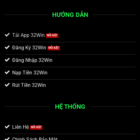
HƯỚNG DẪN
Tải App 32Win
Đăng Ký 32Win
Đăng Nhập 32Win
Nạp Tiền 32Win
Rút Tiền 32Win
HỆ THỐNG
Liên Hệ
Chính Sách Bảo Mật