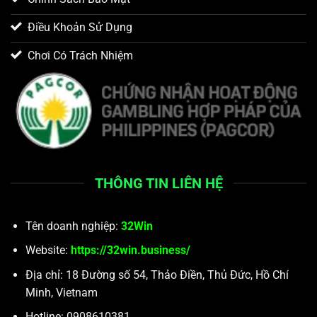
Điều Khoản Sử Dụng
Chơi Có Trách Nhiệm
THÔNG TIN LIÊN HỆ
Tên doanh nghiệp:
32Win
Website:
https://32win.business/
Địa chỉ: 18 Đường số 54, Thảo Điền, Thủ Đức, Hồ Chí
Minh, Vietnam
Hotline: 0908610381